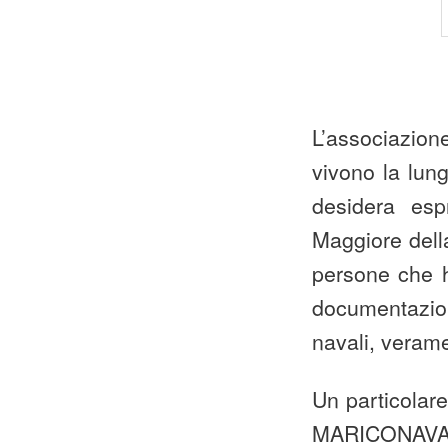
L’associazion
vivono la lun
desidera esp
Maggiore della
persone che ha
documentazion
navali, veram
Un particolare
MARICONAVARM