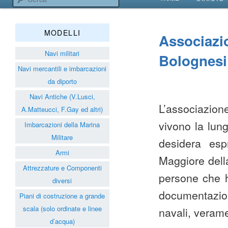
VAI AL CONTENUT
VAI AL CONTENUT
Associazione Navimodelli
MODELLI
Associazi
Navi militari
Bolognesi
Navi mercantili e imbarcazioni
da diporto
Navi Antiche (V.Lusci,
L’associazion
A.Matteucci, F.Gay ed altri)
vivono la lun
Imbarcazioni della Marina
Militare
desidera esp
Armi
Maggiore della
Attrezzature e Componenti
persone che ha
diversi
documentazion
Piani di costruzione a grande
scala (solo ordinate e linee
navali, veram
d’acqua)