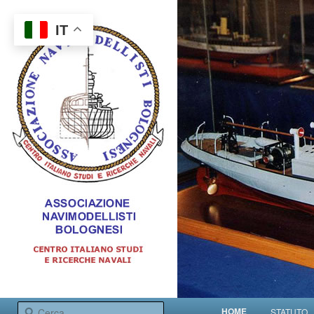
IT
Centro italiano studi e ricerche navali
Menu principale
Cerca
HOME
STATUTO