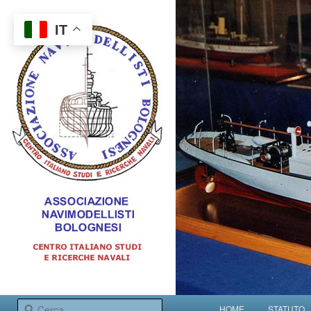
IT
Centro italiano studi e ricerche navali
Menu principale
Cerca
HOME
STATUTO