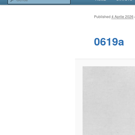
VAI AL CONTENUT
VAI AL CONTENUT
Associazione Navimodelli
Published
4 Aprile 2026
0619a