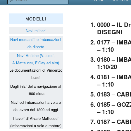
VAI AL CONTENUT
VAI AL CONTENUT
Associazione Navimodelli
MODELLI
0000 – IL 
DISEGNI
Navi militari
Navi mercantili e imbarcazioni
0177 – IMB
da diporto
– 1:10
Navi Antiche (V.Lusci,
0180 – IMB
A.Matteucci, F.Gay ed altri)
1:10/20
Le documentazioni di Vincenzo
0181 – IMB
Lusci
– 1:10
Dagli inizi della navigazione al
0183 – CABI
1800 circa
Navi ed imbarcazioni a vela e
0185 – GOZZ
da lavoro dal 1800 ad oggi
– 1:10
I lavori di Alvaro Matteucci
0187 – CABI
(imbarcazioni a vela e motore)