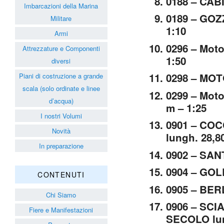
0188 – CABI
Imbarcazioni della Marina
0189 – GOZ
Militare
1:10
Armi
0296 – Moto
Attrezzature e Componenti
1:50
diversi
0298 – MOTO
Piani di costruzione a grande
scala (solo ordinate e linee
0299 – Motov
d’acqua)
m – 1:25
I nostri Volumi
0901 – CO
Novità
lungh. 28,8
In preparazione
0902 – SAN
0904 – GOLD
CONTENUTI
0905 – BERL
Chi Siamo
0906 – SC
Fiere e Manifestazioni
SECOLO lung