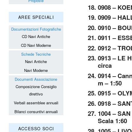
Proposte
0908 – KOE
0909 – HALL
AREE SPECIALI
0910 – BOUNT
Documentazioni Fotografiche
0911 – ESSE
CD Navi Antiche
CD Navi Moderne
0912 – TROIS
Schede Tecniche
0913 – LE H
Navi Antiche
circa
Navi Moderne
0914 – Cann
Documenti Associazione
m – 1:50
Composizione Consiglio
0915 – OLYM
direttivo
0918 – SA
Verbali assemblee annuali
Bilanci consuntivi annuali
1004 – SAN 
Scala 1:60
ACCESSO SOCI
1005 – LIVOR