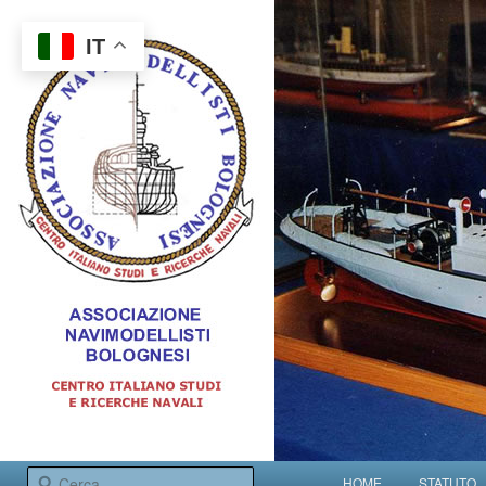
IT
Centro italiano studi e ricerche navali
Menu principale
Cerca
HOME
STATUTO