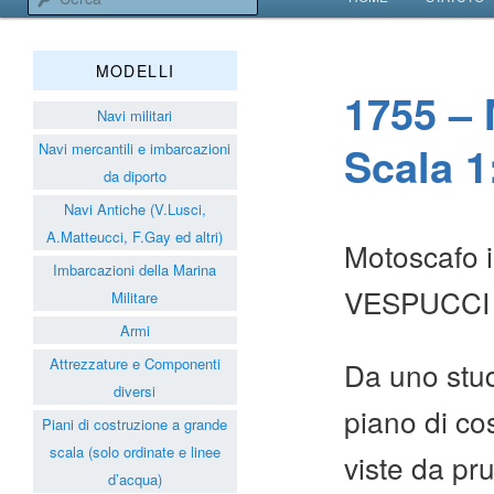
VAI AL CONTENUT
VAI AL CONTENUT
Associazione Navimodelli
MODELLI
1755 – 
Navi militari
Scala 1
Navi mercantili e imbarcazioni
da diporto
Navi Antiche (V.Lusci,
A.Matteucci, F.Gay ed altri)
Motoscafo 
Imbarcazioni della Marina
VESPUCCI (
Militare
Armi
Attrezzature e Componenti
Da uno stud
diversi
piano di cos
Piani di costruzione a grande
scala (solo ordinate e linee
viste da pr
d’acqua)