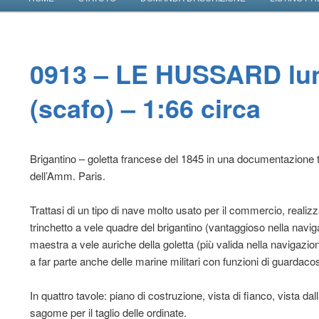
VAI AL CONTENUTO PRINCIPALE
VAI AL CONTENUTO SECONDARIO
Navimodellisti Bolognesi
0913 – LE HUSSARD lu
(scafo) – 1:66 circa
Brigantino – goletta francese del 1845 in una documentazione 
dell’Amm. Paris.
Trattasi di un tipo di nave molto usato per il commercio, realizza
trinchetto a vele quadre del brigantino (vantaggioso nella navig
maestra a vele auriche della goletta (più valida nella navigazion
a far parte anche delle marine militari con funzioni di guardaco
In quattro tavole: piano di costruzione, vista di fianco, vista dal
sagome per il taglio delle ordinate.