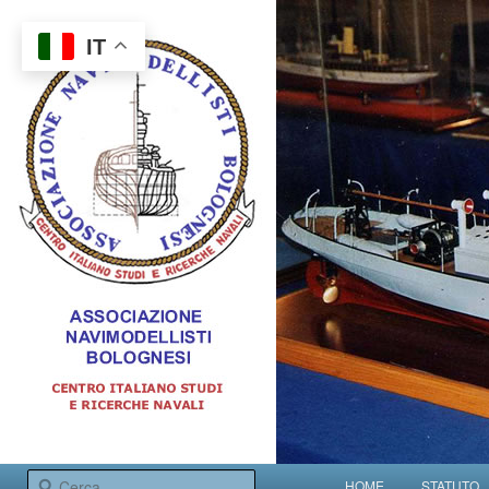
IT
Centro italiano studi e ricerche navali
Menu principale
Cerca
HOME
STATUTO