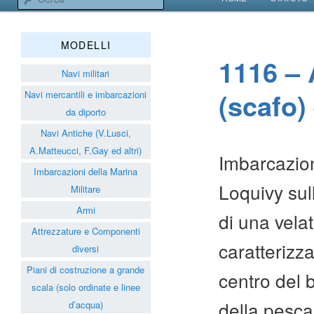
VAI AL CONTENUT
VAI AL CONTENUT
Associazione Navimodelli
MODELLI
1116 – 
Navi militari
(scafo)
Navi mercantili e imbarcazioni
da diporto
Navi Antiche (V.Lusci,
A.Matteucci, F.Gay ed altri)
Imbarcazion
Imbarcazioni della Marina
Loquivy sul
Militare
Armi
di una vela
Attrezzature e Componenti
caratterizza
diversi
Piani di costruzione a grande
centro del b
scala (solo ordinate e linee
della pesca
d’acqua)