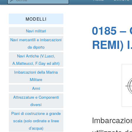
VAI AL CONTENUT
VAI AL CONTENUT
Associazione Navimodelli
MODELLI
0185 –
Navi militari
REMI) l.
Navi mercantili e imbarcazioni
da diporto
Navi Antiche (V.Lusci,
A.Matteucci, F.Gay ed altri)
Imbarcazioni della Marina
Militare
Armi
Attrezzature e Componenti
diversi
Piani di costruzione a grande
Imbarcazion
scala (solo ordinate e linee
d’acqua)