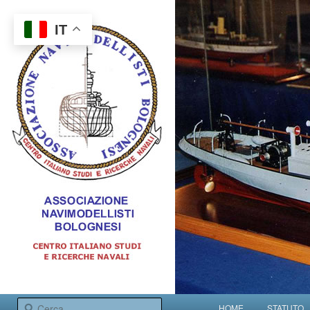
IT
Centro italiano studi e ricerche navali
Menu principale
Cerca
HOME
STATUTO