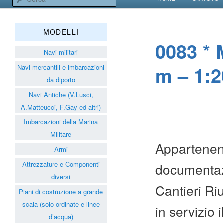
VAI AL CONTENUT
VAI AL CONTENUT
Associazione Navimodelli
MODELLI
0083 * 
Navi militari
m – 1:2
Navi mercantili e imbarcazioni
da diporto
Navi Antiche (V.Lusci,
A.Matteucci, F.Gay ed altri)
Imbarcazioni della Marina
Militare
Appartenent
Armi
Attrezzature e Componenti
documentazi
diversi
Cantieri Riu
Piani di costruzione a grande
scala (solo ordinate e linee
in servizio 
d’acqua)