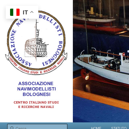
IT
Centro italiano studi e ricerche navali
Menu principale
Cerca
HOME
STATUTO