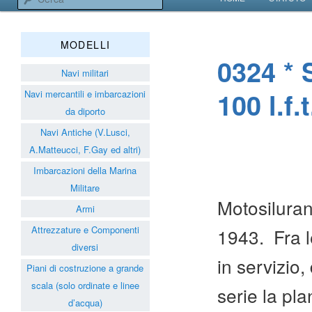
VAI AL CONTENUT
VAI AL CONTENUT
Associazione Navimodelli
MODELLI
0324 *
Navi militari
100 l.f.
Navi mercantili e imbarcazioni
da diporto
Navi Antiche (V.Lusci,
A.Matteucci, F.Gay ed altri)
Imbarcazioni della Marina
Militare
Motosiluran
Armi
Attrezzature e Componenti
1943. Fra l
diversi
in servizio,
Piani di costruzione a grande
scala (solo ordinate e linee
serie la pl
d’acqua)