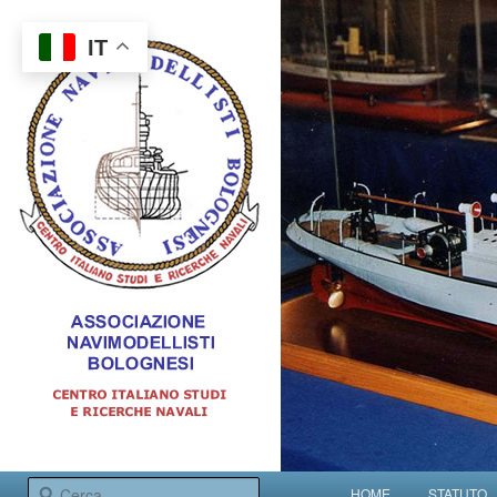
IT
Centro italiano studi e ricerche navali
Menu principale
Cerca
HOME
STATUTO