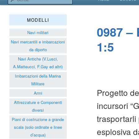
VAI AL CONTENUT
VAI AL CONTENUT
Associazione Navimodelli
MODELLI
0987 – 
Navi militari
1:5
Navi mercantili e imbarcazioni
da diporto
Navi Antiche (V.Lusci,
A.Matteucci, F.Gay ed altri)
Imbarcazioni della Marina
Militare
Progetto de
Armi
Attrezzature e Componenti
incursori “
diversi
trasportarli
Piani di costruzione a grande
scala (solo ordinate e linee
esplosiva d
d’acqua)