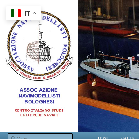
IT
Centro italiano studi e ricerche navali
Menu principale
Cerca
HOME
STATUTO