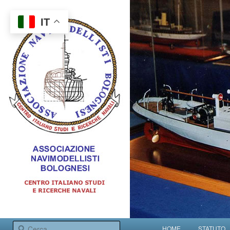
IT
Centro italiano studi e ricerche navali
Menu principale
Cerca
HOME
STATUTO