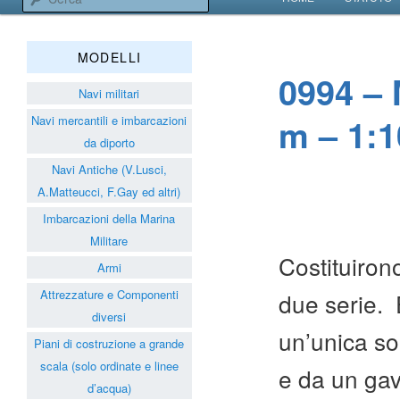
VAI AL CONTENUT
VAI AL CONTENUT
Associazione Navimodelli
MODELLI
0994 – M
Navi militari
m – 1:1
Navi mercantili e imbarcazioni
da diporto
Navi Antiche (V.Lusci,
A.Matteucci, F.Gay ed altri)
Imbarcazioni della Marina
Militare
Costituiron
Armi
Attrezzature e Componenti
due serie. E
diversi
un’unica sop
Piani di costruzione a grande
scala (solo ordinate e linee
e da un gav
d’acqua)