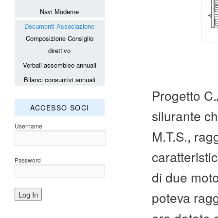
Navi Moderne
Documenti Associazione
Composizione Consiglio
direttivo
Verbali assemblee annuali
Bilanci consuntivi annuali
Progetto C.
ACCESSO SOCI
silurante ch
Username
M.T.S., rag
caratterist
Password
di due moto
poteva ragg
era dotato d