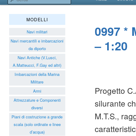
VAI AL CONTENUT
VAI AL CONTENUT
Associazione Navimodelli
MODELLI
0997 * 
Navi militari
– 1:20
Navi mercantili e imbarcazioni
da diporto
Navi Antiche (V.Lusci,
A.Matteucci, F.Gay ed altri)
Imbarcazioni della Marina
Militare
Progetto C.
Armi
Attrezzature e Componenti
silurante ch
diversi
M.T.S., rag
Piani di costruzione a grande
scala (solo ordinate e linee
caratterist
d’acqua)