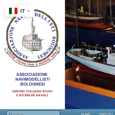
IT
Centro italiano studi e ricerche navali
Menu principale
Cerca
HOME
STATUTO