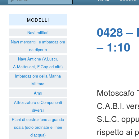
VAI AL CONTENUT
VAI AL CONTENUT
Associazione Navimodelli
MODELLI
0428 – 
Navi militari
– 1:10
Navi mercantili e imbarcazioni
da diporto
Navi Antiche (V.Lusci,
A.Matteucci, F.Gay ed altri)
Imbarcazioni della Marina
Militare
Motoscafo T
Armi
Attrezzature e Componenti
C.A.B.I. ve
diversi
S.L.C. oppu
Piani di costruzione a grande
scala (solo ordinate e linee
rispetto ai 
d’acqua)