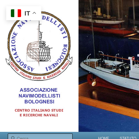
IT
Centro italiano studi e ricerche navali
Menu principale
Cerca
HOME
STATUTO