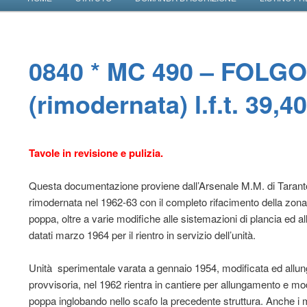
VAI AL CONTENUTO PRINCIPALE
VAI AL CONTENUTO SECONDARIO
Navimodellisti Bolognesi
0840 * MC 490 – FOLG
(rimodernata) l.f.t. 39,4
Tavole in revisione e pulizia.
Questa documentazione proviene dall’Arsenale M.M. di Tarant
rimodernata nel 1962-63 con il completo rifacimento della zona 
poppa, oltre a varie modifiche alle sistemazioni di plancia ed al
datati marzo 1964 per il rientro in servizio dell’unità.
Unità sperimentale varata a gennaio 1954, modificata ed allun
provvisoria, nel 1962 rientra in cantiere per allungamento e modif
poppa inglobando nello scafo la precedente struttura. Anche i mo