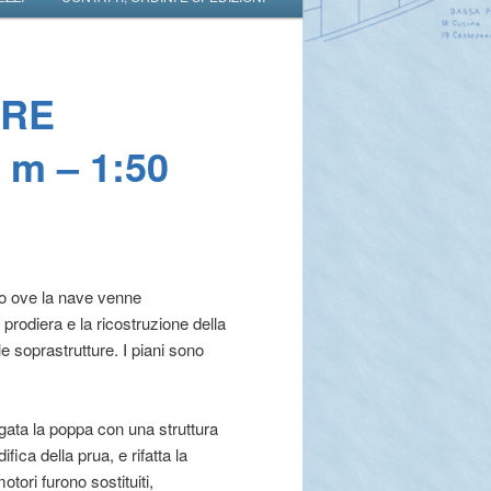
ORE
0 m – 1:50
o ove la nave venne
prodiera e la ricostruzione della
le soprastrutture. I piani sono
gata la poppa con una struttura
ica della prua, e rifatta la
tori furono sostituiti,