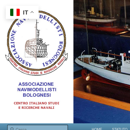
IT
Centro italiano studi e ricerche navali
Menu principale
Cerca
HOME
STATUTO