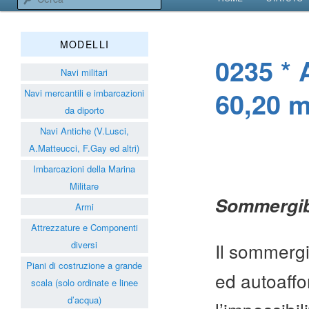
VAI AL CONTENUT
VAI AL CONTENUT
Associazione Navimodelli
MODELLI
0235 * 
Navi militari
60,20 m
Navi mercantili e imbarcazioni
da diporto
Navi Antiche (V.Lusci,
A.Matteucci, F.Gay ed altri)
Imbarcazioni della Marina
Militare
Sommergibi
Armi
Attrezzature e Componenti
Il sommerg
diversi
Piani di costruzione a grande
ed autoaffo
scala (solo ordinate e linee
d’acqua)