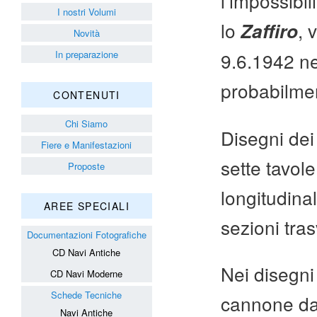
l’impossibil
I nostri Volumi
lo
, 
Zaffiro
Novità
9.6.1942 ne
In preparazione
probabilmen
CONTENUTI
Chi Siamo
Disegni dei
Fiere e Manifestazioni
sette tavol
Proposte
longitudinal
AREE SPECIALI
sezioni tras
Documentazioni Fotografiche
CD Navi Antiche
Nei disegni 
CD Navi Moderne
Schede Tecniche
cannone da
Navi Antiche