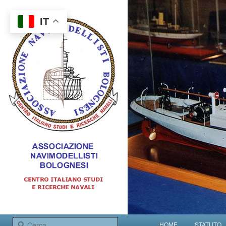
IT
Centro italiano studi e ricerche navali
Menu principale
Cerca
HOME
STATUTO