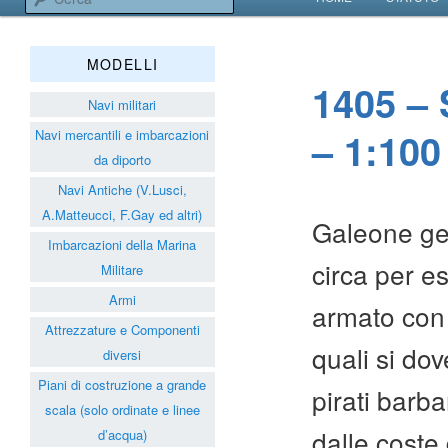
VAI AL CONTENUT
VAI AL CONTENUT
Associazione Navimodelli
MODELLI
1405 –
Navi militari
– 1:100
Navi mercantili e imbarcazioni
da diporto
Navi Antiche (V.Lusci,
A.Matteucci, F.Gay ed altri)
Galeone gen
Imbarcazioni della Marina
circa per es
Militare
Armi
armato con 6
Attrezzature e Componenti
quali si dov
diversi
Piani di costruzione a grande
pirati barb
scala (solo ordinate e linee
dalle coste 
d’acqua)