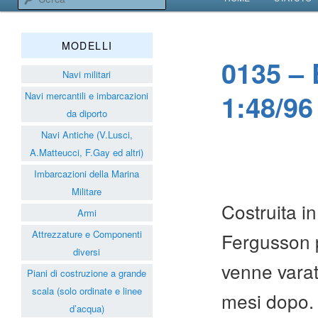
VAI AL CONTENUT
VAI AL CONTENUT
Associazione Navimodelli
MODELLI
0135 – 
Navi militari
1:48/96
Navi mercantili e imbarcazioni
da diporto
Navi Antiche (V.Lusci,
A.Matteucci, F.Gay ed altri)
Imbarcazioni della Marina
Militare
Costruita i
Armi
Attrezzature e Componenti
Fergusson p
diversi
venne varat
Piani di costruzione a grande
scala (solo ordinate e linee
mesi dopo.
d’acqua)