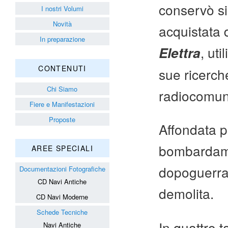
conservò si
I nostri Volumi
Novità
acquistata 
In preparazione
, ut
Elettra
CONTENUTI
sue ricerch
Chi Siamo
radiocomun
Fiere e Manifestazioni
Proposte
Affondata 
bombardame
AREE SPECIALI
dopoguerra, 
Documentazioni Fotografiche
CD Navi Antiche
demolita.
CD Navi Moderne
Schede Tecniche
In quattro 
Navi Antiche