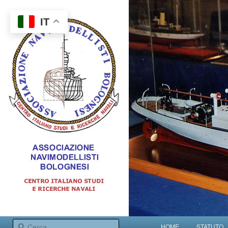
IT
Centro italiano studi e ricerche navali
Menu principale
Cerca
HOME
STATUTO