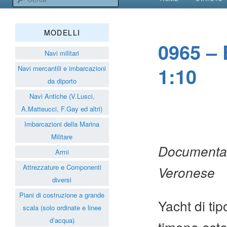
VAI AL CONTENUT
VAI AL CONTENUT
Associazione Navimodelli
MODELLI
0965 – 
Navi militari
1:10
Navi mercantili e imbarcazioni
da diporto
Navi Antiche (V.Lusci,
A.Matteucci, F.Gay ed altri)
Imbarcazioni della Marina
Militare
Documentazi
Armi
Attrezzature e Componenti
Veronese
diversi
Piani di costruzione a grande
Yacht di ti
scala (solo ordinate e linee
d’acqua)
timone ester