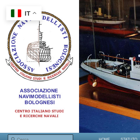
IT
Centro italiano studi e ricerche navali
Menu principale
Cerca
HOME
STATUTO