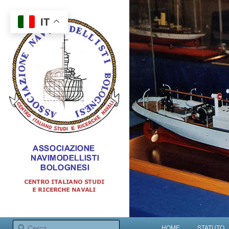
IT
Centro italiano studi e ricerche navali
Menu principale
Cerca
HOME
STATUTO