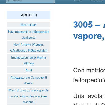
VAI AL CONTENUT
VAI AL CONTENUT
Associazione Navimodelli
MODELLI
3005 – 
Navi militari
vapore,
Navi mercantili e imbarcazioni
da diporto
Navi Antiche (V.Lusci,
A.Matteucci, F.Gay ed altri)
Imbarcazioni della Marina
Militare
Con motrice
Armi
Attrezzature e Componenti
le torpedini
diversi
Piani di costruzione a grande
Una tavola 
scala (solo ordinate e linee
d’acqua)