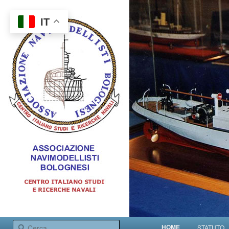
IT
Centro italiano studi e ricerche navali
Menu principale
Cerca
HOME
STATUTO