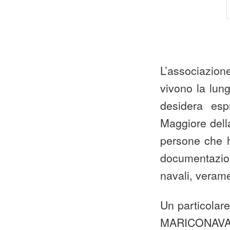
L’associazion
vivono la lun
desidera esp
Maggiore della
persone che ha
documentazion
navali, veram
Un particolare
MARICONAVARM