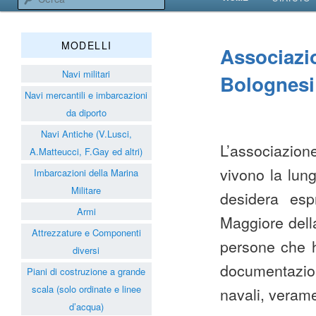
VAI AL CONTENUT
VAI AL CONTENUT
Associazione Navimodelli
MODELLI
Associazi
Navi militari
Bolognesi
Navi mercantili e imbarcazioni
da diporto
Navi Antiche (V.Lusci,
L’associazion
A.Matteucci, F.Gay ed altri)
vivono la lun
Imbarcazioni della Marina
Militare
desidera esp
Armi
Maggiore della
Attrezzature e Componenti
persone che ha
diversi
documentazion
Piani di costruzione a grande
scala (solo ordinate e linee
navali, veram
d’acqua)